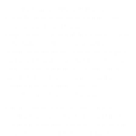
®
La technologie modulaire BMS power
fournit la quantité de chaleur ou de froid
nécessaire à différents niveaux de
température. Dans l'idéal, le système fournit
de la chaleur et du froid en parallèle et
exploite le potentiel d'efficacité, mais il peut
également fournir de la chaleur ou du froid
(climatisé) en fonction des besoins ou de la
saison. Pour cela, nous proposons les
composants appropriés avec des
refroidisseurs et des condenseurs.
Afin de pouvoir utiliser le plus souvent
possible le mode de fonctionnement le plus
efficace tout en produisant de la chaleur et
du froid, il est possible de combiner les