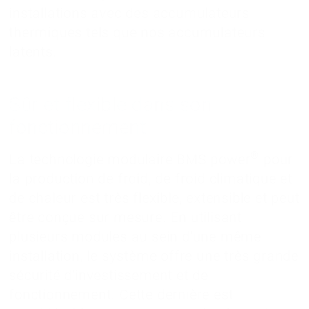
installations avec des accumulateurs
thermiques tels que nos accumulateurs
latents.
Sûr et flexible dans son
fonctionnement
®
La technologie modulaire BMS power
pour
la production de froid, de froid climatique et
de chaleur est très flexible, extensible et peut
être conçue sur mesure. En utilisant
plusieurs modules au sein d'une même
installation, le système offre une très grande
sécurité d'investissement et de
fonctionnement. Cette dernière est