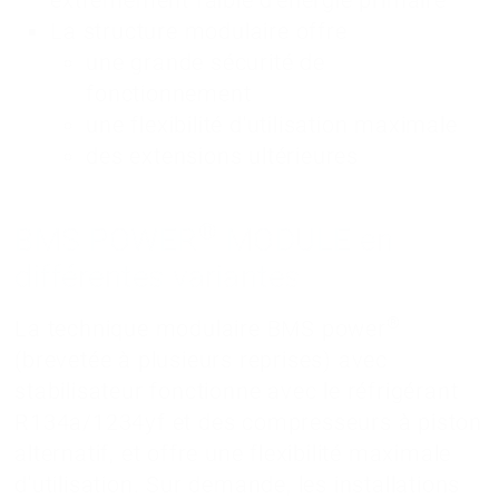
La structure modulaire offre
une grande sécurité de
fonctionnement
une flexibilité d'utilisation maximale
des extensions ultérieures
®
BMS POWER
MODULE en
différentes variantes
®
La technique modulaire BMS power
(brevetée à plusieurs reprises) avec
stabilisateur fonctionne avec le réfrigérant
R134a/1234yf et des compresseurs à piston
alternatif, et offre une flexibilité maximale
d'utilisation. Sur demande, les installations