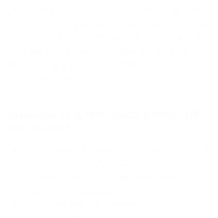
générateurs de froid et de chaleur séparés
pour répondre aux exigences. Cela minimise
les coûts d'investissement! Et la modularité
du système permet de changer facilement
de site ou d'agrandir l'installation
ultérieurement.
Avantages de la TECHNIQUE MODULAIRE
®
BMS POWER
:
Froid, froid climatique ou chaleur grâce à
des modules uniformes
La chaleur et le froid peuvent être
produits en parallèle
ce qui permet une utilisation
extrêmement faible d'énergie primaire