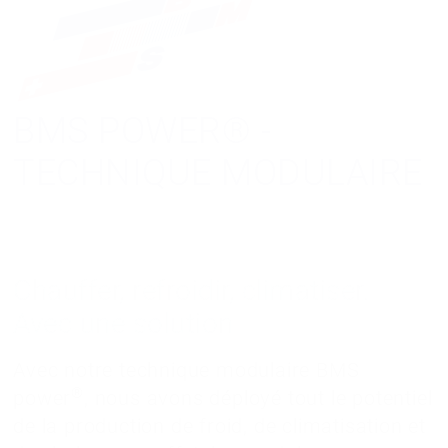
BMS POWER® -
TECHNIQUE MODULAIRE
Chauffer, refroidir, climatiser.
Avec une solution
Avec notre technique modulaire BMS
®
power
, nous avons déployé tout le potentiel
de la production de froid, de climatisation et