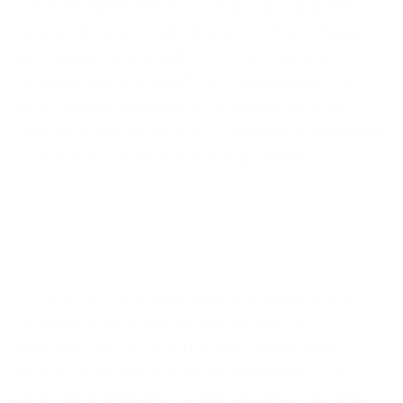
considérablement accrue par la répartition
de la puissance calorifique ou frigorifique
sur plusieurs modules. Le fait que les
®
modules BMS power
ne contiennent que
deux pièces mobiles, le compresseur et
l'injecteur électronique, contribue également
à un fonctionnement sans problème.
Moins d'investissement, plus
d'énergie utile
Comme les modules peuvent répondre en
parallèle à différentes exigences de
température, il faut installer nettement
moins de technique de réfrigération que
dans les installations classiques avec des