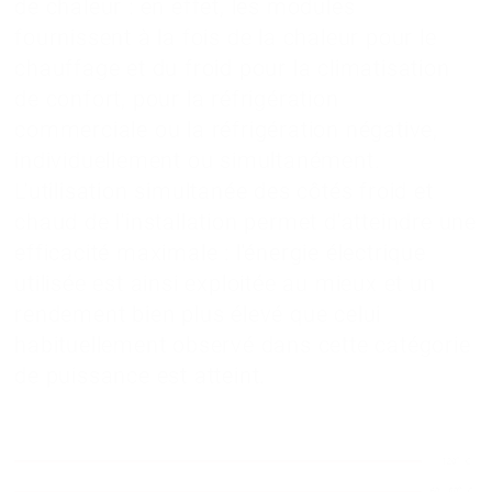
de chaleur : en effet, les modules
fournissent à la fois de la chaleur pour le
chauffage et du froid pour la climatisation
de confort, pour la réfrigération
commerciale ou la réfrigération négative,
individuellement ou simultanément.
L'utilisation simultanée des côtés froid et
chaud de l'installation permet d'atteindre une
efficacité maximale : l'énergie électrique
utilisée est ainsi exploitée au mieux et un
rendement bien plus élevé que celui
habituellement observé dans cette catégorie
de puissance est atteint.