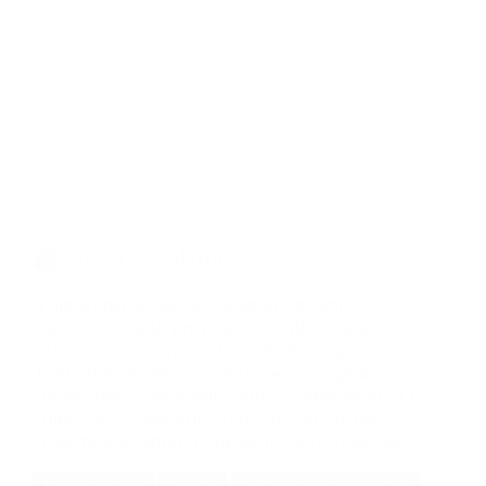
Privacy settings
This website uses cookies an targeting
technologies to provide you with a better
internet experience. These technologies are
furthermore used to measure findings and
understand where our visitors come from or to
improve our website. You can get further
information about cookies in our
privacy policy