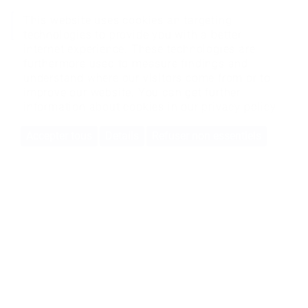
This website uses cookies an targeting
CONTACT
CONTACT
CONTACT
technologies to provide you with a better
internet experience. These technologies are
furthermore used to measure findings and
understand where our visitors come from or to
improve our website. You can get further
information about cookies in our
privacy policy
Accepter tous
Details
Refuser non essentiels
BMS-Energietechnik AG
Bönigstrasse 11A
3812 Wilderswil
+41 33 826 00 12
info@bmspower.com