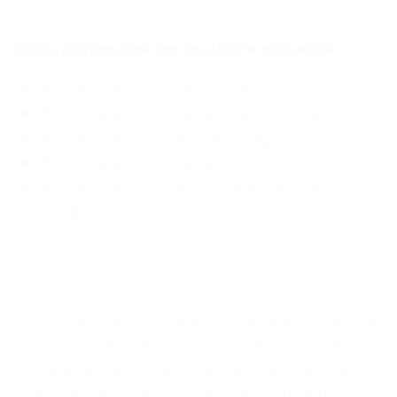
Nous proposons les modèles suivants
Accumulateurs d'eau froide
Accumulateurs d'eau chaude sanitaire
Accumulateurs de chauffage
Accumulateurs d'eau glycolée
Accumulateurs de récupération de
chaleur
La taille adaptée à chaque projet
Les accumulateurs sont disponibles dans de
nombreuses tailles standard et dans des
dimensions spéciales sur mesure, de sorte
qu'ils peuvent être adaptés à l'installation et