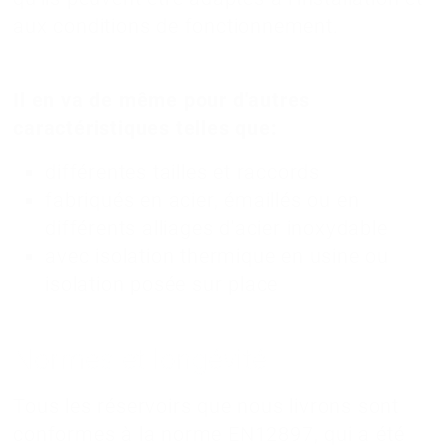
aux conditions de fonctionnement.
Il en va de même pour d'autres
caractéristiques telles que:
différentes tailles et raccords
fabriqués en acier, émaillés ou en
différents alliages d'acier inoxydable
avec isolation thermique en usine ou
isolation posée sur place
Normes et longévité
Tous les réservoirs que nous livrons sont
conformes à la norme EN12897, qui a été