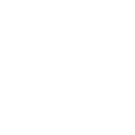
performance élevées, donc une technologie
d'installation importante et coûteuse. Et de
nombreux changements de charge exigent
de la flexibilité et favorisent l'usure. Les
accumulateurs dissocient la production de la
demande, compensent ainsi les pics de
charge et permettent de réaliser des
économies lors de l'achat et de l'exploitation.
Une grande variété de modèles
pour une adaptation parfaite
Nous fournissons les accumulateurs
standard ou spéciaux adaptés à chaque
projet.