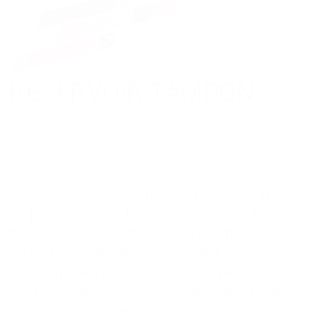
RÉSERVOIR TAMPON
Qu'il s'agisse de chauffage, de production
d'eau chaude sanitaire, de climatisation ou
de production de froid, sans accumulateurs
thermiques, les installations de chauffage
ou de refroidissement devraient toujours
être capables de faire face aux pics de
charge et de répondre spontanément à la
demande. Cela implique des exigences de