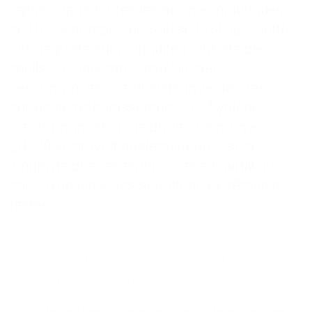
reprise dans toutes les normes nationales
de l'UE, y compris en Suisse (SSIGE). Cette
norme porte sur la qualité (contrôle des
seuils), la sécurité (contrôle des
performances), l'efficacité (mesure des
pertes de refroidissement) et l'hygiène
(recommandation de bride). La norme
EN12897 prévoit également un test de
longévité des réservoirs. Les échantillons
sont exposés à des situations extrêmes et
testés.
Réservoir d'eau potable avec
hygiène certifiée