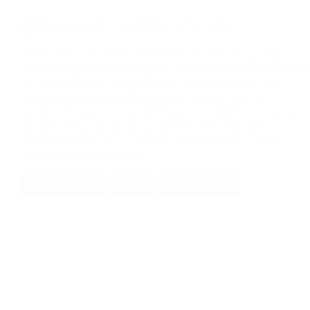
Datenschutz-Einstellungen
Diese Website verwendet Cookies und Targeting
Technologien, um Ihnen ein besseres Internet-Erlebni
zu ermöglichen. Diese Technologien nutzen wir
ausserdem, um Ergebnisse zu messen, um zu
verstehen, woher unsere Besucher kommen oder um
unsere Website weiter zu entwickeln. Weitere
Informationen zu Cookies erhalten Sie in unserer
Datenschutzerklärung
Alle akzeptieren
Details
Nur essentielle
BMS-Energietechnik AG
Bönigstrasse 11A