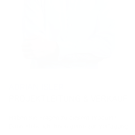
ADRIAN ISLER
MICHAEL DUSS
PROJEKTLEITUNG & VERKAUF
PROJEKTLEITUNG & VERKAUF
MARKUS ADZIC
Haben Sie Fragen zu diesem Produkt?
Haben Sie Fragen zu diesem Produkt?
PROJEKTLEITUNG & VERKAUF
Dann stehe ich Ihnen gerne zur Verfügung.
Dann stehe ich Ihnen gerne zur Verfügung.