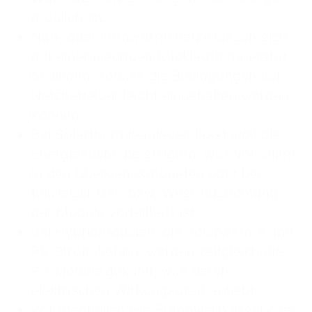
möglich ist.
Nah- oder Fernwärmenetze lassen sich
mit einer niedrigen Rücklauftemperatur
bedienen, sodass die Bedingungen der
Netzbetreiber leicht eingehalten werden
können.
Bei Solarthermieanlagen lässt sich die
Energieausbeute steigern, was vor allem
in den Übergangsmonaten oder bei
teilweiser Ost- bzw. West-Ausrichtung
der Module vorteilhaft ist.
Bei Hybridmodulen, die Solarwärme und
PV-Strom liefern, werden zeitgleich die
PV-Module gekühlt, was deren
elektrischen Wirkungsgrad anhebt.
Wärmequellen wie Brennwertkessel oder