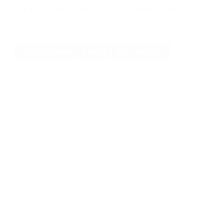
Besucher kommen oder um unsere Website
weiter zu entwickeln. Weitere Informationen zu
Cookies erhalten Sie in unserer
Datenschutzerklärung
Alle akzeptieren
Details
Nur essentielle
BMS-Energietechnik AG
Bönigstrasse 11A
3812 Wilderswil
+41 33 826 00 12
info@bmspower.com
Niederlassung Bulle
Rue de l'Etang 9
1630 Bulle