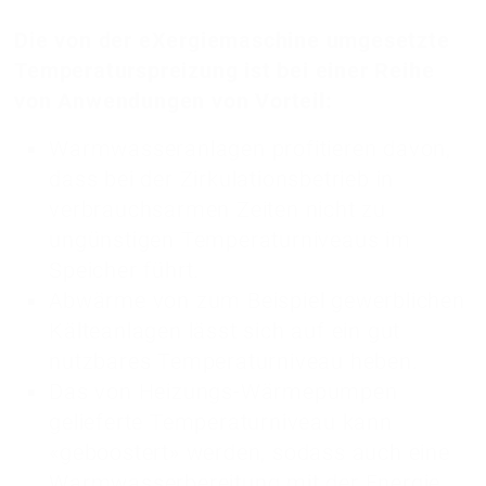
Die von der eXergiemaschine umgesetzte
Temperaturspreizung ist bei einer Reihe
von Anwendungen von Vorteil:
Warmwasseranlagen profitieren davon,
dass bei der Zirkulationsbetrieb in
verbrauchsarmen Zeiten nicht zu
ungünstigen Temperaturniveaus im
Speicher führt.
Abwärme von zum Beispiel gewerblichen
Kälteanlagen lässt sich auf ein gut
nutzbares Temperaturniveau heben.
Das von Heizungs-Wärmepumpen
gelieferte Temperaturniveau kann
«geboostert» werden, sodass auch eine
Warmwasserbereitung mit der Energie