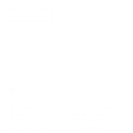
Haben Sie Fragen zu diesem Produkt?
Dann stehe ich Ihnen gerne zur Verfügung.
KONTAKT
KONTAKT
KONTAKT
Datenschutz-Einstellungen
Diese Website verwendet Cookies und Targeting
Technologien, um Ihnen ein besseres Internet-
Erlebnis zu ermöglichen. Diese Technologien
nutzen wir ausserdem, um Ergebnisse zu
messen, um zu verstehen, woher unsere