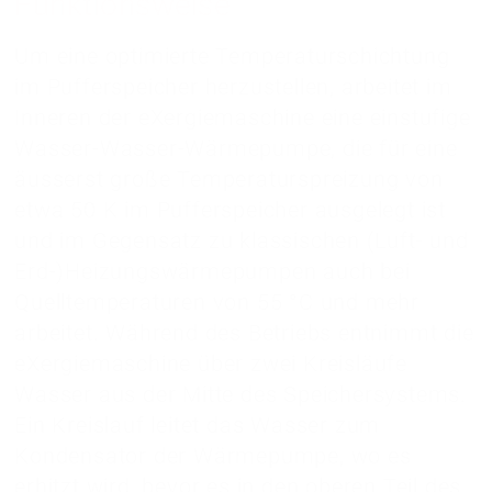
Funktionsweise
Um eine optimierte Temperaturschichtung
im Pufferspeicher herzustellen, arbeitet im
Inneren der eXergiemaschine eine einstufige
Wasser-Wasser-Wärmepumpe, die für eine
äusserst große Temperaturspreizung von
etwa 50 K im Pufferspeicher ausgelegt ist
und im Gegensatz zu klassischen (Luft- und
Erd-)Heizungswärmepumpen auch bei
Quelltemperaturen von 55 °C und mehr
arbeitet. Während des Betriebs entnimmt die
eXergiemaschine über zwei Kreisläufe
Wasser aus der Mitte des Speichersystems.
Ein Kreislauf leitet das Wasser zum
Kondensator der Wärmepumpe, wo es
erhitzt wird, bevor es in den oberen Teil des